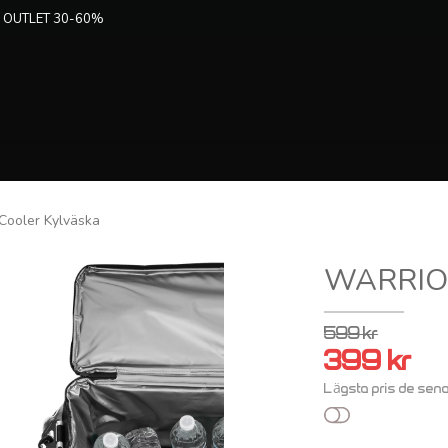
 OUTLET 30-60%
ooler Kylväska
WARRIOR
599 kr
399 kr
Lägsta pris de sen