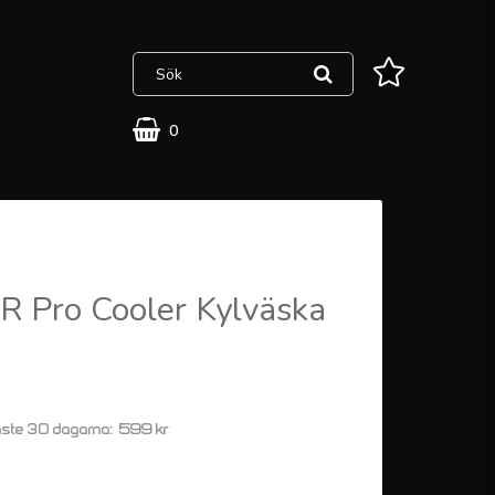
0
 Pro Cooler Kylväska
599 kr
aste 30 dagarna