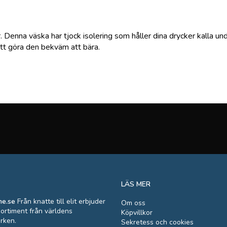
r. Denna väska har tjock isolering som håller dina drycker kalla u
tt göra den bekväm att bära.
LÄS MER
ne.se
Från knatte till elit erbjuder
Om oss
sortiment från världens
Köpvillkor
rken.
Sekretess och cookies