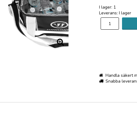
Lägg till i 
I lager: 1
Leverans:
I lager
Handla säkert 
Snabba leveran