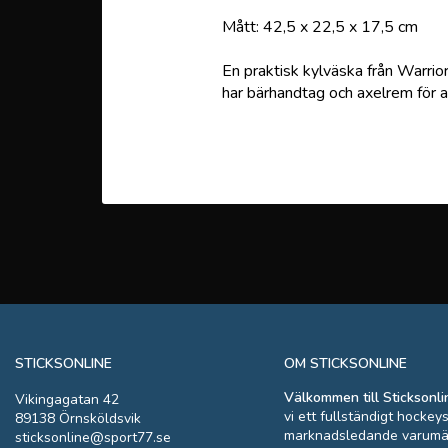
Mått: 42,5 x 22,5 x 17,5 cm
En praktisk kylväska från Warrio
har bärhandtag och axelrem för a
STICKSONLINE
OM STICKSONLINE
Välkommen till Sticksonli
Vikingagatan 42
vi ett fullständigt hockey
89138 Örnsköldsvik
marknadsledande varumä
sticksonline@sport77.se