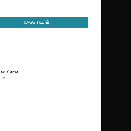
favoritlistan
LÄGG TILL
med Klarna
ser