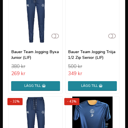
Lägg till i favoritlistan
Lägg t
Bauer Team Jogging Byxa
Bauer Team Jogging Tröja
Junior (LIF)
1/2 Zip Senior (LIF)
380 kr
500 kr
269 kr
349 kr
LÄGG TILL
LÄGG TILL
- 32%
- 43%