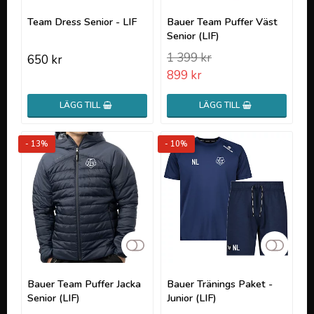
Lägg till i favoritlistan
Lägg t
Team Dress Senior - LIF
Bauer Team Puffer Väst
Senior (LIF)
1 399 kr
650 kr
899 kr
LÄGG TILL
LÄGG TILL
- 13%
- 10%
Lägg till i favoritlistan
Lägg t
Bauer Team Puffer Jacka
Bauer Tränings Paket -
Senior (LIF)
Junior (LIF)