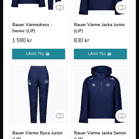
Lägg till i favoritlistan
Lägg t
Bauer Värmedress -
Bauer Värme Jacka Junior
Senior (LIF)
(LIF)
1 590 kr
830 kr
LÄGG TILL
LÄGG TILL
Lägg till i favoritlistan
Lägg t
Bauer Värme Byxa Junior
Bauer Värme Jacka Senior