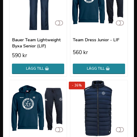
Lägg till i favoritlistan
Lägg t
Bauer Team Lightweight
Team Dress Junior - LIF
Byxa Senior (LIF)
560 kr
590 kr
LÄGG TILL
LÄGG TILL
- 36%