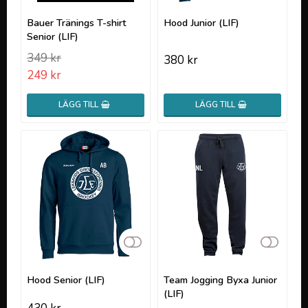
Lägg till i favoritlistan
Lägg t
Bauer Tränings T-shirt
Hood Junior (LIF)
Senior (LIF)
349 kr
380 kr
249 kr
LÄGG TILL
LÄGG TILL
Lägg till i favoritlistan
Lägg t
Hood Senior (LIF)
Team Jogging Byxa Junior
(LIF)