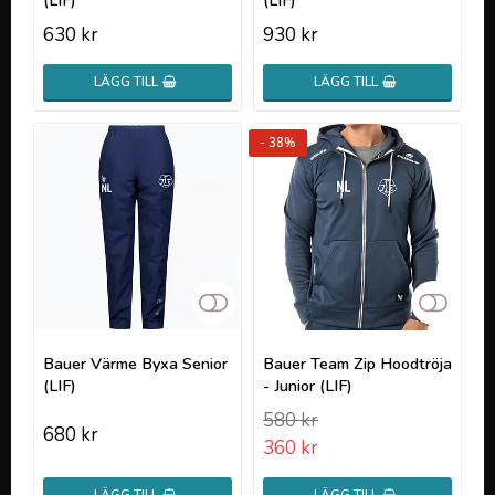
(LIF)
(LIF)
630 kr
930 kr
LÄGG TILL
LÄGG TILL
- 38%
Lägg till i favoritlistan
Lägg t
Bauer Värme Byxa Senior
Bauer Team Zip Hoodtröja
(LIF)
- Junior (LIF)
580 kr
680 kr
360 kr