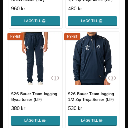
960 kr
480 kr
LÄGG TILL
LÄGG TILL
NYHET
NYHET
Lägg till i favoritlistan
Lägg t
S26 Bauer Team Jogging
S26 Bauer Team Jogging
Byxa Junior (LIF)
1/2 Zip Tröja Senior (LIF)
380 kr
530 kr
LÄGG TILL
LÄGG TILL