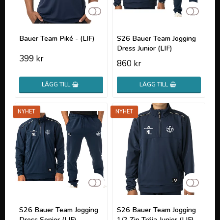
Lägg till i favoritlistan
Lägg t
Bauer Team Piké - (LIF)
S26 Bauer Team Jogging
Dress Junior (LIF)
399 kr
860 kr
LÄGG TILL
LÄGG TILL
NYHET
NYHET
Lägg till i favoritlistan
Lägg t
S26 Bauer Team Jogging
S26 Bauer Team Jogging
Dress Senior (LIF)
1/2 Zip Tröja Junior (LIF)