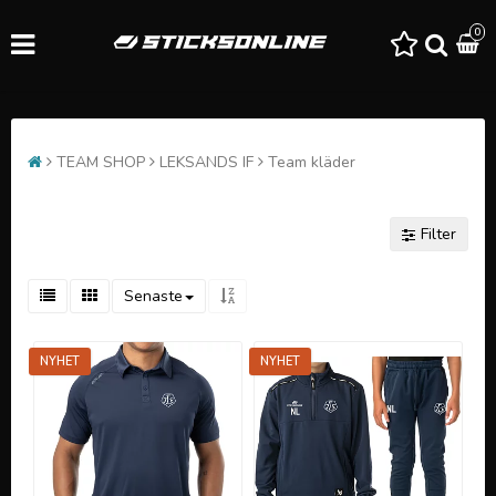
0
TEAM SHOP
LEKSANDS IF
Team kläder
Filter
Senaste
NYHET
NYHET