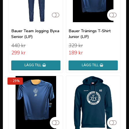
Lägg till i favoritlistan
Lägg t
Bauer Team Jogging Byxa
Bauer Tränings T-Shirt
Senior (LIF)
Junior (LIF)
440 kr
329 kr
299 kr
189 kr
LÄGG TILL
LÄGG TILL
- 29%