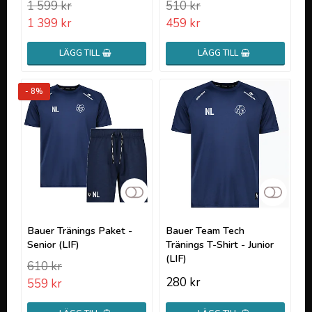
1 599 kr
510 kr
1 399 kr
459 kr
LÄGG TILL
LÄGG TILL
- 8%
Lägg till i favoritlistan
Lägg t
Bauer Tränings Paket -
Bauer Team Tech
Senior (LIF)
Tränings T-Shirt - Junior
(LIF)
610 kr
280 kr
559 kr