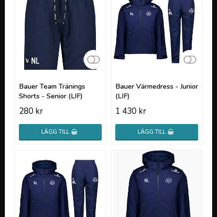
Lägg till i favoritlistan
Lägg t
Bauer Team Tränings
Bauer Värmedress - Junior
Shorts - Senior (LIF)
(LIF)
280 kr
1 430 kr
LÄGG TILL
LÄGG TILL