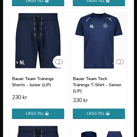
LÄGG TILL
LÄGG TILL
Lägg till i favoritlistan
Lägg t
Bauer Team Tränings
Bauer Team Tech
Shorts - Junior (LIF)
Tränings T-Shirt - Senior
(LIF)
230 kr
330 kr
LÄGG TILL
LÄGG TILL