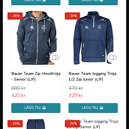
LÄGG TILL
LÄGG TILL
- 38%
- 30%
Lägg till i favoritlistan
Lägg t
Bauer Team Zip Hoodtröja
Bauer Team Jogging Tröja
- Senior (LIF)
1/2 Zip Junior (LIF)
680 kr
470 kr
420 kr
329 kr
LÄGG TILL
LÄGG TILL
- 29%
- 30%