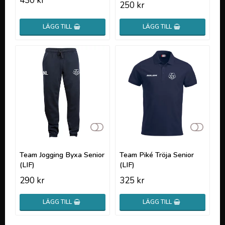
430 kr
250 kr
LÄGG TILL
LÄGG TILL
Lägg till i favoritlistan
Lägg t
Lägg t
Team Jogging Byxa Senior
Team Piké Tröja Senior
(LIF)
(LIF)
290 kr
325 kr
LÄGG TILL
LÄGG TILL