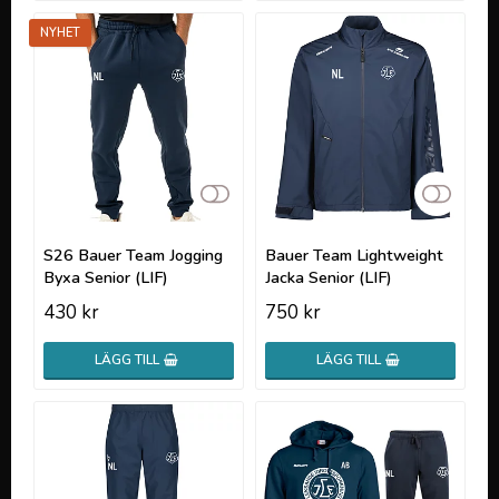
NYHET
Lägg till i favoritlistan
Lägg t
S26 Bauer Team Jogging
Bauer Team Lightweight
Byxa Senior (LIF)
Jacka Senior (LIF)
430 kr
750 kr
LÄGG TILL
LÄGG TILL