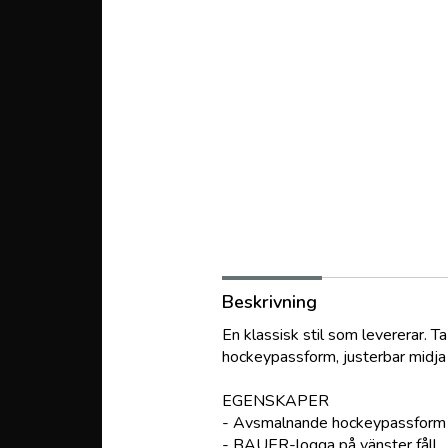
Beskrivning
En klassisk stil som levererar.
hockeypassform, justerbar midja
EGENSKAPER
- Avsmalnande hockeypassform
- BAUER-logga på vänster fåll