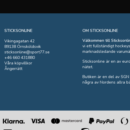
STICKSONLINE
OM STICKSONLINE
Välkommen till Sticksonli
Vikingagatan 42
vi ett fullständigt hockey
89138 Örnsköldsvik
marknadsledande varumä
sticksonline@sport77.se
+46 660 431880
Sticksonline är en av eu
Våra köpvillkor
nätet.
Ångerrätt
Butiken är en del av SGN
några av Nordens allra b