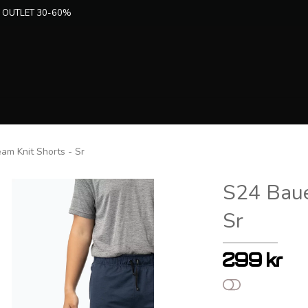
 OUTLET 30-60%
am Knit Shorts - Sr
S24 Baue
Sr
299 kr