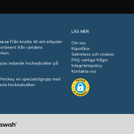
LÄS MER
ne.se
Från knatte till elit erbjuder
Om oss
sortiment från världens
Köpvillkor
rken.
Sekretess och cookies
FAQ, vanliga frågor
ropas ledande hockeybutiker på
Integritetspolicy
Kontakta oss
 Hockey, en specialistgrupp med
ästa hockeybutiker.