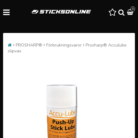
0
PROSHARP®
Förbrukningsvaror
Prosharp® Acculube
slipvax