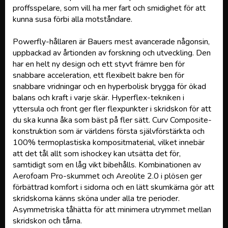
proffsspelare, som vill ha mer fart och smidighet för att
kunna susa förbi alla motståndare.
Powerfly-hållaren är Bauers mest avancerade någonsin,
uppbackad av årtionden av forskning och utveckling. Den
har en helt ny design och ett styvt främre ben för
snabbare acceleration, ett flexibelt bakre ben för
snabbare vridningar och en hyperbolisk brygga för ökad
balans och kraft i varje skär. Hyperflex-tekniken i
yttersula och front ger fler flexpunkter i skridskon för att
du ska kunna åka som bäst på fler sätt. Curv Composite-
konstruktion som är världens första självförstärkta och
100% termoplastiska kompositmaterial, vilket innebär
att det tål allt som ishockey kan utsätta det för,
samtidigt som en låg vikt bibehålls. Kombinationen av
Aerofoam Pro-skummet och Areolite 2.0 i plösen ger
förbättrad komfort i sidorna och en lätt skumkärna gör att
skridskorna känns sköna under alla tre perioder.
Asymmetriska tåhätta för att minimera utrymmet mellan
skridskon och tårna.