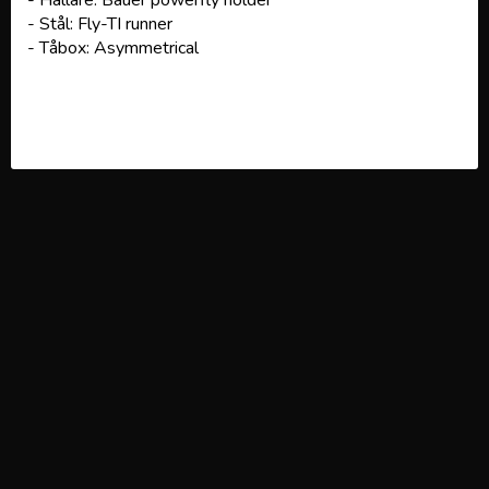
- Hållare: Bauer powerfly holder
- Stål: Fly-TI runner
- Tåbox: Asymmetrical