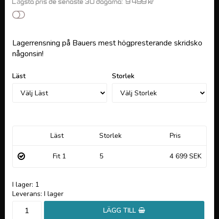
9 499 kr
Lägsta pris de senaste 30 dagarna
Lägg till i favoritlistan
Lagerrensning på Bauers mest högpresterande skridsko
någonsin!
Läst
Storlek
Läst
Storlek
Pris
Fit 1
5
4 699 SEK
I lager: 1
Leverans:
I lager
LÄGG TILL