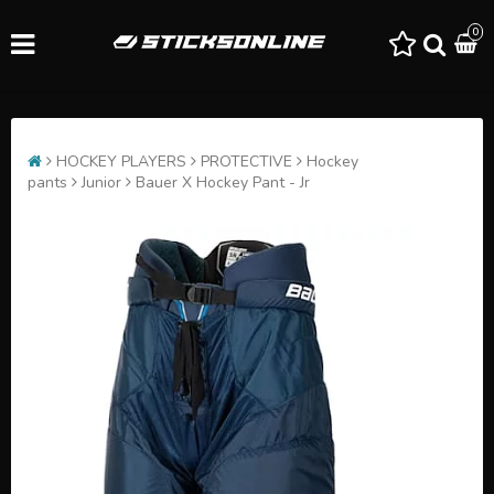
0
HOCKEY PLAYERS
PROTECTIVE
Hockey
pants
Junior
Bauer X Hockey Pant - Jr