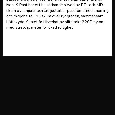
isen. X Pant har ett heltäckande skydd av PE- och MD-
skum över njurar och lår, justerbar passform med snörning
och midjebälte, PE-skum över ryggraden, sammansatt
höftskydd. Skalet är tillverkat av slitstarkt 220D nylon
med stretchpaneler för ökad rörlighet.